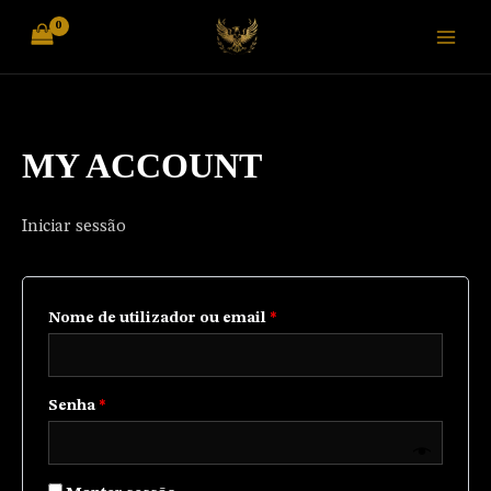
Skip
Obrigatório
Obrigatório
to
content
MY ACCOUNT
Iniciar sessão
Nome de utilizador ou email
*
Senha
*